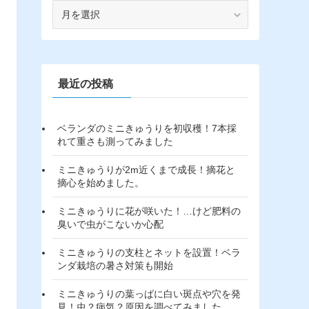
ア
ー
カ
イ
ブ
最近の投稿
ベランダのミニきゅうりを初収穫！7本採
れて重さも測ってみました
ミニきゅうりが2m近くまで成長！摘花と
摘心を始めました。
ミニきゅうりに花が咲いた！…けど肥料の
臭いで虫がこないか心配
ミニきゅうりの支柱とネットを設置！ベラ
ンダ栽培の暑さ対策も開始
ミニきゅうりの葉っぱに白い斑点や穴を発
見！虫？病気？原因を調べてみました