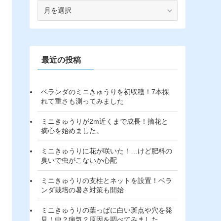
ア
ー
カ
イ
ブ
最近の投稿
ベランダのミニきゅうりを初収穫！7本採
れて重さも測ってみました
ミニきゅうりが2m近くまで成長！摘花と
摘心を始めました。
ミニきゅうりに花が咲いた！…けど肥料の
臭いで虫がこないか心配
ミニきゅうりの支柱とネットを設置！ベラ
ンダ栽培の暑さ対策も開始
ミニきゅうりの葉っぱに白い斑点や穴を発
見！虫？病気？原因を調べてみました