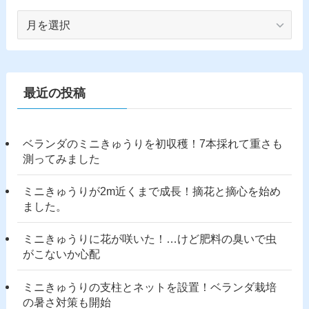
ア
ー
カ
イ
ブ
最近の投稿
ベランダのミニきゅうりを初収穫！7本採れて重さも
測ってみました
ミニきゅうりが2m近くまで成長！摘花と摘心を始め
ました。
ミニきゅうりに花が咲いた！…けど肥料の臭いで虫
がこないか心配
ミニきゅうりの支柱とネットを設置！ベランダ栽培
の暑さ対策も開始