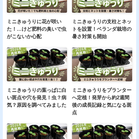
ミニきゅうりに花が咲い
ミニきゅうりの支柱とネッ
た！…けど肥料の臭いで虫
トを設置！ベランダ栽培の
がこないか心配
暑さ対策も開始
ミニきゅうりの葉っぱに白
ミニきゅうりをプランター
い斑点や穴を発見！虫？病
へ定植！発芽から約2週間
気？原因を調べてみました
後の成長記録と気になる斑
点