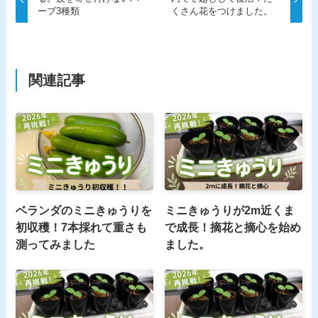
ーブ3種類
くさん花をつけました。
関連記事
ベランダのミニきゅうりを
ミニきゅうりが2m近くま
初収穫！7本採れて重さも
で成長！摘花と摘心を始め
測ってみました
ました。