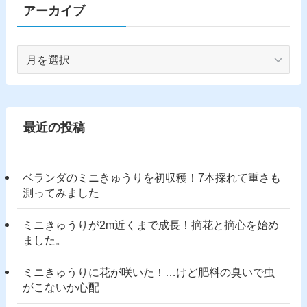
アーカイブ
ア
ー
カ
イ
ブ
最近の投稿
ベランダのミニきゅうりを初収穫！7本採れて重さも
測ってみました
ミニきゅうりが2m近くまで成長！摘花と摘心を始め
ました。
ミニきゅうりに花が咲いた！…けど肥料の臭いで虫
がこないか心配