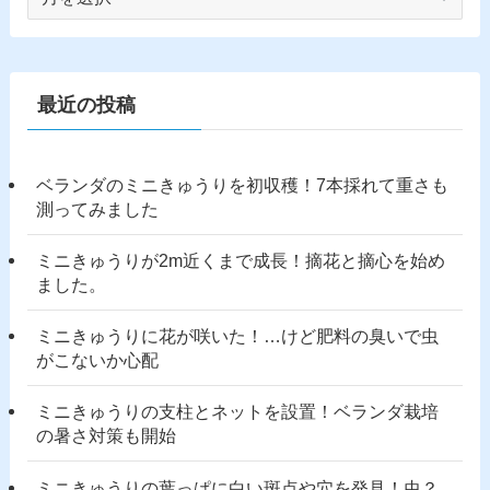
ー
カ
イ
ブ
最近の投稿
ベランダのミニきゅうりを初収穫！7本採れて重さも
測ってみました
ミニきゅうりが2m近くまで成長！摘花と摘心を始め
ました。
ミニきゅうりに花が咲いた！…けど肥料の臭いで虫
がこないか心配
ミニきゅうりの支柱とネットを設置！ベランダ栽培
の暑さ対策も開始
ミニきゅうりの葉っぱに白い斑点や穴を発見！虫？