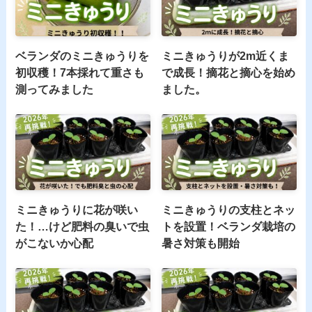
ベランダのミニきゅうりを
ミニきゅうりが2m近くま
初収穫！7本採れて重さも
で成長！摘花と摘心を始め
測ってみました
ました。
ミニきゅうりに花が咲い
ミニきゅうりの支柱とネッ
た！…けど肥料の臭いで虫
トを設置！ベランダ栽培の
がこないか心配
暑さ対策も開始